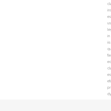
cl
in
es
us
le
in
iis
qu
fa
e
cl
es
et
p
dy